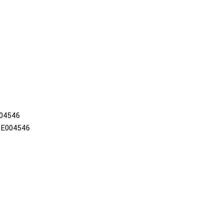
04546
E004546