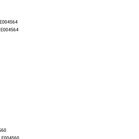
E004564
E004564
560
E004560