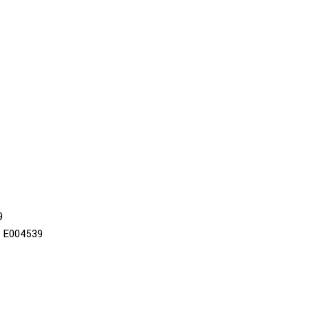
9
E004539