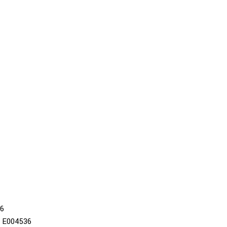
36
E004536