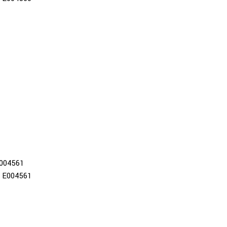
004561
E004561