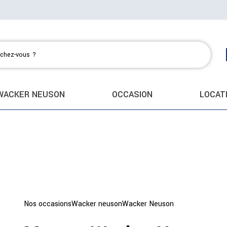
WACKER NEUSON
OCCASION
LOCAT
Nos occasions
Wacker neuson
Wacker Neuson