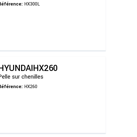
Référence:
HX300L
HYUNDAI
HX260
Pelle sur chenilles
Référence:
HX260