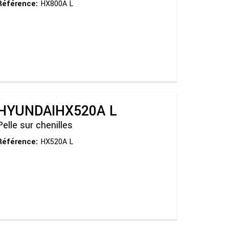
Référence:
HX800A L
HYUNDAI
HX520A L
Pelle sur chenilles
Référence:
HX520A L