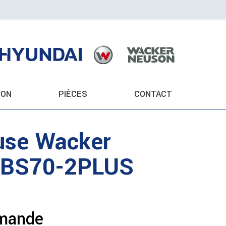
ION
PIÈCES
CONTACT
use
Wacker
BS70-2PLUS
emande