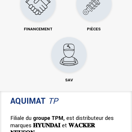
FINANCEMENT
PIÈCES
SAV
AQUIMAT
TP
Filiale du
groupe TPM,
est distributeur des
marques
𝐇𝐘𝐔𝐍𝐃𝐀𝐈
et
𝐖𝐀𝐂𝐊𝐄𝐑