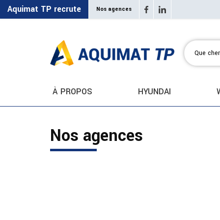
Aquimat TP recrute
Nos agences
À PROPOS
HYUNDAI
Nos agences
my_location
2
points de vente trouvés