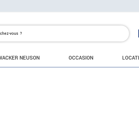
WACKER NEUSON
OCCASION
LOCAT
search
close