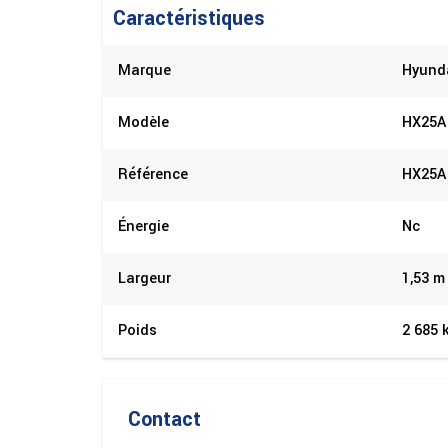
Caractéristiques
Marque
Hyund
Modèle
HX25A
Référence
HX25A
Énergie
Nc
Largeur
1,53 m
Poids
2 685 
Contact