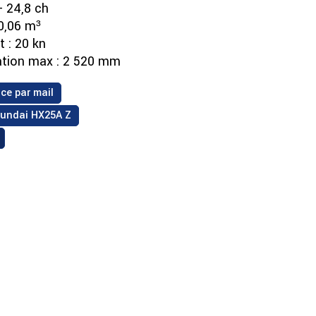
- 24,8 ch
0,06 m³
 : 20 kn
ation max : 2 520 mm
ce par mail
yundai HX25A Z