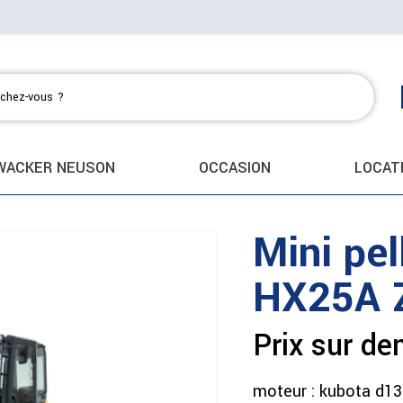
WACKER NEUSON
OCCASION
LOCAT
Mini pe
HX25A 
Prix sur d
moteur : kubota d13