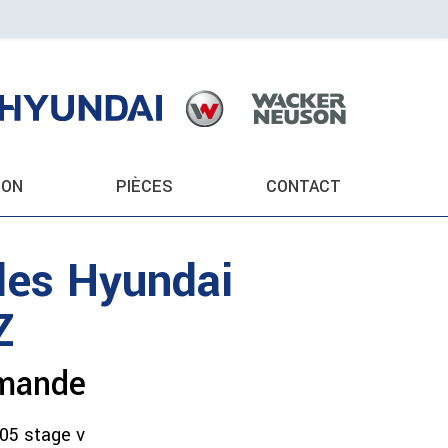
ION
PIÈCES
CONTACT
lles
Hyundai
Z
emande
05 stage v